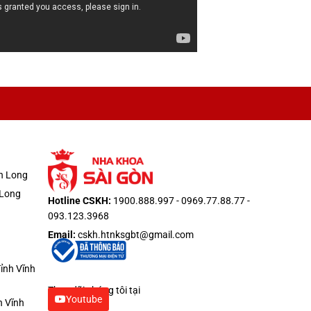
nh Long
 Long
Hotline CSKH:
1900.888.997 - 0969.77.88.77 -
093.123.3968
Email:
cskh.htnksgbt@gmail.com
ỉnh Vĩnh
Theo dõi chúng tôi tại
Youtube
h Vĩnh