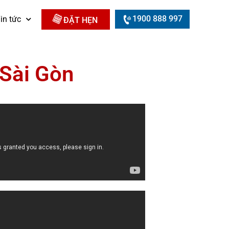
1900 888 997
in tức
ĐẶT HẸN
 Sài Gòn