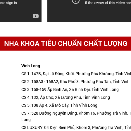
NHA KHOA TIÊU CHUẨN CHẤT LƯỢNG
Vĩnh Long
CS 1: 147B, Đại Lộ Đồng Khởi, Phường Phú Khương, Tỉnh Vĩ
CS 2: 158A3 - 168A2, Khu Phố 3, Phường Phú Tân, Tỉnh Vĩnh
CS 3: 158-159 Ấp Bình An, Xã Bình Đại, Tỉnh Vĩnh Long
CS 4: 132, Ấp Chợ, Xã Lương Phú, Tỉnh Vĩnh Long
CS 5: 108 Ấp 4, Xã Mỏ Cày, Tỉnh Vĩnh Long
CS 7: 528 Đường Nguyễn Đáng, Khóm 16, Phường Trà Vinh, T
Long
CS LUXURY: 04 Điện Biên Phủ, Khóm 3, Phường Trà Vinh, Tỉn