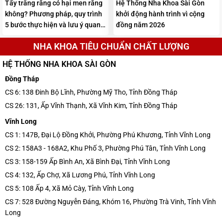
Tẩy trắng răng có hại men răng
Hệ Thống Nha Khoa Sài Gòn
không? Phương pháp, quy trình
khởi động hành trình vì cộng
5 bước thực hiện và lưu ý quan
đồng năm 2026
trọng
NHA KHOA TIÊU CHUẨN CHẤT LƯỢNG
HỆ THỐNG NHA KHOA SÀI GÒN
Đồng Tháp
CS 6: 138 Đinh Bộ Lĩnh, Phường Mỹ Tho, Tỉnh Đồng Tháp
CS 26: 131, Ấp Vĩnh Thạnh, Xã Vĩnh Kim, Tỉnh Đồng Tháp
Vĩnh Long
CS 1: 147B, Đại Lộ Đồng Khởi, Phường Phú Khương, Tỉnh Vĩnh Long
CS 2: 158A3 - 168A2, Khu Phố 3, Phường Phú Tân, Tỉnh Vĩnh Long
CS 3: 158-159 Ấp Bình An, Xã Bình Đại, Tỉnh Vĩnh Long
CS 4: 132, Ấp Chợ, Xã Lương Phú, Tỉnh Vĩnh Long
CS 5: 108 Ấp 4, Xã Mỏ Cày, Tỉnh Vĩnh Long
CS 7: 528 Đường Nguyễn Đáng, Khóm 16, Phường Trà Vinh, Tỉnh Vĩnh
Long