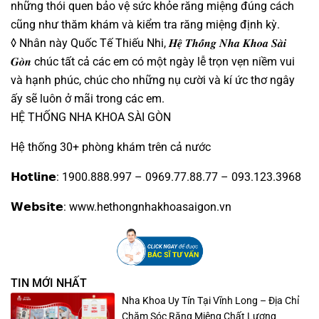
những thói quen bảo vệ sức khỏe răng miệng đúng cách
cũng như thăm khám và kiểm tra răng miệng định kỳ.
◊ Nhân này Quốc Tế Thiếu Nhi, 𝑯𝒆̣̂ 𝑻𝒉𝒐̂́𝒏𝒈 𝑵𝒉𝒂 𝑲𝒉𝒐𝒂 𝑺𝒂̀𝒊
𝑮𝒐̀𝒏 chúc tất cả các em có một ngày lễ trọn vẹn niềm vui
và hạnh phúc, chúc cho những nụ cười và kí ức thơ ngây
ấy sẽ luôn ở mãi trong các em.
HỆ THỐNG NHA KHOA SÀI GÒN
Hệ thống 30+ phòng khám trên cả nước
𝗛𝗼𝘁𝗹𝗶𝗻𝗲: 1900.888.997 – 0969.77.88.77 – 093.123.3968
𝗪𝗲𝗯𝘀𝗶𝘁𝗲: www.hethongnhakhoasaigon.vn
TIN MỚI NHẤT
Nha Khoa Uy Tín Tại Vĩnh Long – Địa Chỉ
Chăm Sóc Răng Miệng Chất Lượng