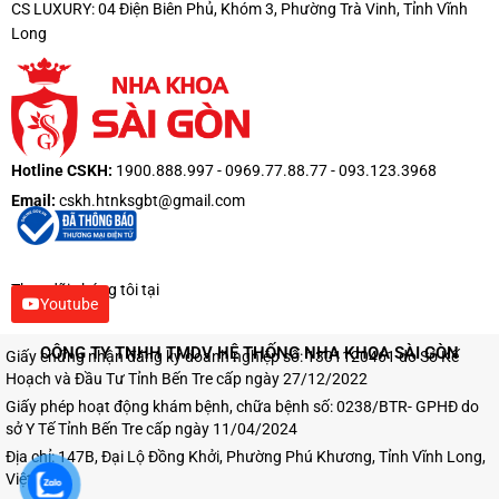
CS LUXURY: 04 Điện Biên Phủ, Khóm 3, Phường Trà Vinh, Tỉnh Vĩnh
Long
Hotline CSKH:
1900.888.997 - 0969.77.88.77 - 093.123.3968
Email:
cskh.htnksgbt@gmail.com
Theo dõi chúng tôi tại
Youtube
CÔNG TY TNHH TMDV HỆ THỐNG NHA KHOA SÀI GÒN
Giấy chứng nhận đăng ký doanh nghiệp số: 1301120461 do Sở Kế
Hoạch và Đầu Tư Tỉnh Bến Tre cấp ngày 27/12/2022
Giấy phép hoạt động khám bệnh, chữa bệnh số: 0238/BTR- GPHĐ do
sở Y Tế Tỉnh Bến Tre cấp ngày 11/04/2024
Địa chỉ: 147B, Đại Lộ Đồng Khởi, Phường Phú Khương, Tỉnh Vĩnh Long,
Việt Nam