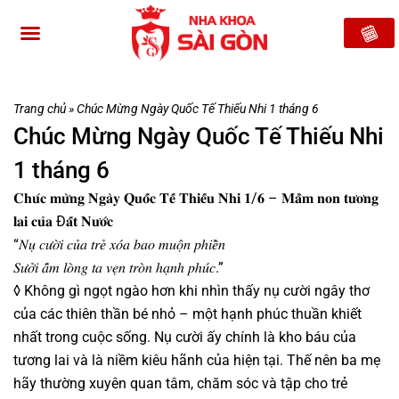
Trang chủ
»
Chúc Mừng Ngày Quốc Tế Thiếu Nhi 1 tháng 6
Chúc Mừng Ngày Quốc Tế Thiếu Nhi
1 tháng 6
𝐂𝐡𝐮́𝐜 𝐦𝐮̛̀𝐧𝐠 𝐍𝐠𝐚̀𝐲 𝐐𝐮𝐨̂́𝐜 𝐓𝐞̂́ 𝐓𝐡𝐢𝐞̂́𝐮 𝐍𝐡𝐢 𝟏/𝟔 – 𝐌𝐚̂̀𝐦 𝐧𝐨𝐧 𝐭𝐮̛𝐨̛𝐧𝐠
𝐥𝐚𝐢 𝐜𝐮̉𝐚 Đ𝐚̂́𝐭 𝐍𝐮̛𝐨̛́𝐜
“𝑁𝑢̣ 𝑐𝑢̛𝑜̛̀𝑖 𝑐𝑢̉𝑎 𝑡𝑟𝑒̉ 𝑥𝑜́𝑎 𝑏𝑎𝑜 𝑚𝑢𝑜̣̂𝑛 𝑝ℎ𝑖𝑒̂̀𝑛
𝑆𝑢̛𝑜̛̉𝑖 𝑎̂́𝑚 𝑙𝑜̀𝑛𝑔 𝑡𝑎 𝑣𝑒̣𝑛 𝑡𝑟𝑜̀𝑛 ℎ𝑎̣𝑛ℎ 𝑝ℎ𝑢́𝑐.”
◊ Không gì ngọt ngào hơn khi nhìn thấy nụ cười ngây thơ
của các thiên thần bé nhỏ – một hạnh phúc thuần khiết
nhất trong cuộc sống. Nụ cười ấy chính là kho báu của
tương lai và là niềm kiêu hãnh của hiện tại. Thế nên ba mẹ
hãy thường xuyên quan tâm, chăm sóc và tập cho trẻ