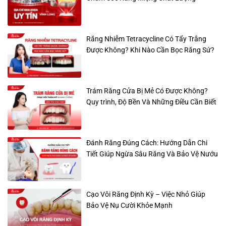
Răng Nhiễm Tetracycline Có Tẩy Trắng
Được Không? Khi Nào Cần Bọc Răng Sứ?
Trám Răng Cửa Bị Mẻ Có Được Không?
Quy trình, Độ Bền Và Những Điều Cần Biết
Đánh Răng Đúng Cách: Hướng Dẫn Chi
Tiết Giúp Ngừa Sâu Răng Và Bảo Vệ Nướu
Cạo Vôi Răng Định Kỳ – Việc Nhỏ Giúp
Bảo Vệ Nụ Cười Khỏe Mạnh