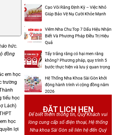
Cạo Vôi Răng Định Kỳ – Việc Nhỏ
Giúp Bảo Vệ Nụ Cười Khỏe Mạnh
Viêm Nha Chu:Top 7 Dấu Hiệu Nhận
Biết Và Phương Pháp Điều Trị Hiệu
Quả
 háo hức.
bộ đồng
Tẩy trắng răng có hại men răng
không? Phương pháp, quy trình 5
bước thực hiện và lưu ý quan trọng
các em học
Hệ Thống Nha Khoa Sài Gòn khởi
c trường
động hành trình vì cộng đồng năm
 Thành
2026
 tiểu học
hợ Lách)
ĐẶT LỊCH HẸN
 THPT
Để biết thêm thông tin, Quý Khách vui
 em học
lòng cung cấp số điện thoại, Hệ thống
quyền lợi
Nha khoa Sài Gòn sẽ liên hệ đến Quý