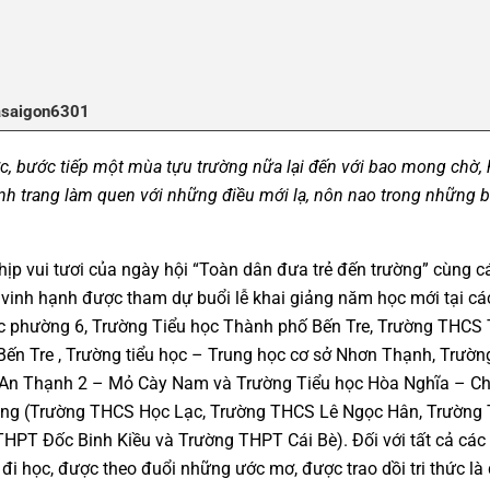
asaigon6301
c, bước tiếp một mùa tựu trường nữa lại đến với bao mong chờ,
hành trang làm quen với những điều mới lạ, nôn nao trong những 
ịp vui tươi của ngày hội “Toàn dân đưa trẻ đến trường” cùng 
 vinh hạnh được tham dự buổi lễ khai giảng năm học mới tại cá
học phường 6, Trường Tiểu học Thành phố Bến Tre, Trường THCS
ến Tre , Trường tiểu học – Trung học cơ sở Nhơn Thạnh, Trường
 An Thạnh 2 – Mỏ Cày Nam và Trường Tiểu học Hòa Nghĩa – C
iang (Trường THCS Học Lạc, Trường THCS Lê Ngọc Hân, Trường
HPT Đốc Binh Kiều và Trường THPT Cái Bè). Đối với tất cả các
đi học, được theo đuổi những ước mơ, được trao dồi tri thức là 