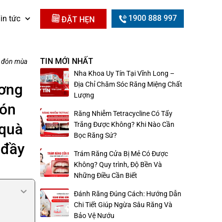
1900 888 997
in tức
ĐẶT HẸN
TIN MỚI NHẤT
o đón mùa
Nha Khoa Uy Tín Tại Vĩnh Long –
Địa Chỉ Chăm Sóc Răng Miệng Chất
ơng
Lượng
đón
Răng Nhiễm Tetracycline Có Tẩy
 quà
Trắng Được Không? Khi Nào Cần
Bọc Răng Sứ?
 đầy
Trám Răng Cửa Bị Mẻ Có Được
Không? Quy trình, Độ Bền Và
Những Điều Cần Biết
Đánh Răng Đúng Cách: Hướng Dẫn
Chi Tiết Giúp Ngừa Sâu Răng Và
Bảo Vệ Nướu