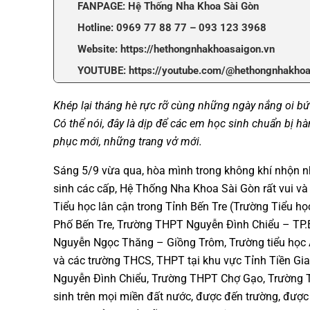
FANPAGE: Hệ Thống Nha Khoa Sài Gòn
Hotline: 0969 77 88 77 – 093 123 3968
Website: https://hethongnhakhoasaigon.vn
YOUTUBE: https://youtube.com/@hethongnhakho
Khép lại tháng hè rực rỡ cùng những ngày nắng oi bứ
Có thể nói, đây là dịp để các em học sinh chuẩn bị 
phục mới, những trang vở mới.
Sáng 5/9 vừa qua, hòa mình trong không khí nhộn nh
sinh các cấp, Hệ Thống Nha Khoa Sài Gòn rất vui và
Tiểu học lân cận trong Tỉnh Bến Tre (Trường Tiểu 
Phố Bến Tre, Trường THPT Nguyễn Đình Chiểu – TP.B
Nguyễn Ngọc Thăng – Giồng Trôm, Trường tiểu học
và các trường THCS, THPT tại khu vực Tỉnh Tiền G
Nguyễn Đình Chiểu, Trường THPT Chợ Gạo, Trường T
sinh trên mọi miền đất nước, được đến trường, được 