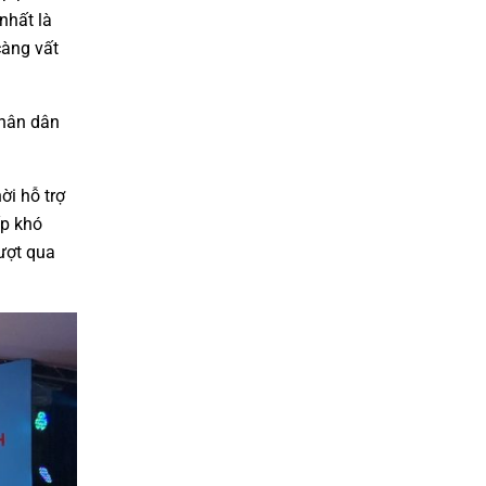
nhất là
càng vất
Nhân dân
ời hỗ trợ
ấp khó
ượt qua