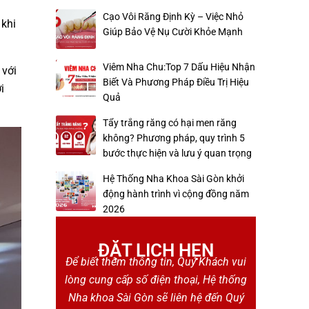
Cạo Vôi Răng Định Kỳ – Việc Nhỏ
 khi
Giúp Bảo Vệ Nụ Cười Khỏe Mạnh
Viêm Nha Chu:Top 7 Dấu Hiệu Nhận
 với
Biết Và Phương Pháp Điều Trị Hiệu
i
Quả
Tẩy trắng răng có hại men răng
không? Phương pháp, quy trình 5
bước thực hiện và lưu ý quan trọng
Hệ Thống Nha Khoa Sài Gòn khởi
động hành trình vì cộng đồng năm
2026
ĐẶT LỊCH HẸN
Để biết thêm thông tin, Quý Khách vui
lòng cung cấp số điện thoại, Hệ thống
Nha khoa Sài Gòn sẽ liên hệ đến Quý