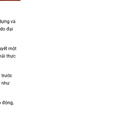
 dựng và
 do đại
uyết một
hải thực
 trước
n như
o động,