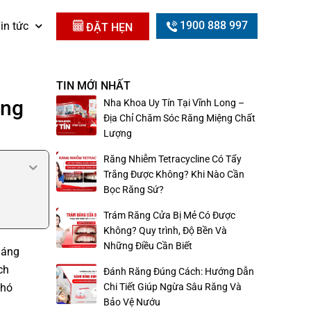
1900 888 997
in tức
ĐẶT HẸN
TIN MỚI NHẤT
ộng
Nha Khoa Uy Tín Tại Vĩnh Long –
Địa Chỉ Chăm Sóc Răng Miệng Chất
Lượng
Răng Nhiễm Tetracycline Có Tẩy
Trắng Được Không? Khi Nào Cần
Bọc Răng Sứ?
Trám Răng Cửa Bị Mẻ Có Được
Không? Quy trình, Độ Bền Và
Những Điều Cần Biết
háng
ch
Đánh Răng Đúng Cách: Hướng Dẫn
khó
Chi Tiết Giúp Ngừa Sâu Răng Và
Bảo Vệ Nướu