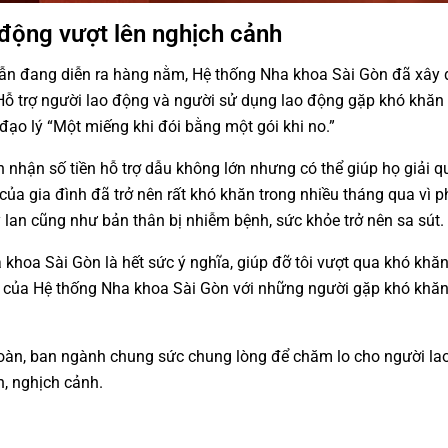
động vượt lên nghịch cảnh
vẫn đang diễn ra hàng nằm, Hệ thống Nha khoa Sài Gòn đã xây
Hỗ trợ người lao động và người sử dụng lao động gặp khó khăn
đạo lý “Một miếng khi đói bằng một gói khi no.”
 nhận số tiền hỗ trợ dẫu không lớn nhưng có thể giúp họ giải q
ủa gia đình đã trở nên rất khó khăn trong nhiều tháng qua vì p
 lan cũng như bản thân bị nhiễm bệnh, sức khỏe trở nên sa sút.
khoa Sài Gòn là hết sức ý nghĩa, giúp đỡ tôi vượt qua khó khăn
m của Hệ thống Nha khoa Sài Gòn với những người gặp khó khă
oàn, ban ngành chung sức chung lòng để chăm lo cho người la
n, nghịch cảnh.