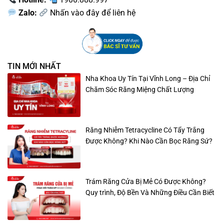
Zalo:
Nhấn vào đây để liên hệ
TIN MỚI NHẤT
Nha Khoa Uy Tín Tại Vĩnh Long – Địa Chỉ
Chăm Sóc Răng Miệng Chất Lượng
Răng Nhiễm Tetracycline Có Tẩy Trắng
Được Không? Khi Nào Cần Bọc Răng Sứ?
Trám Răng Cửa Bị Mẻ Có Được Không?
Quy trình, Độ Bền Và Những Điều Cần Biết