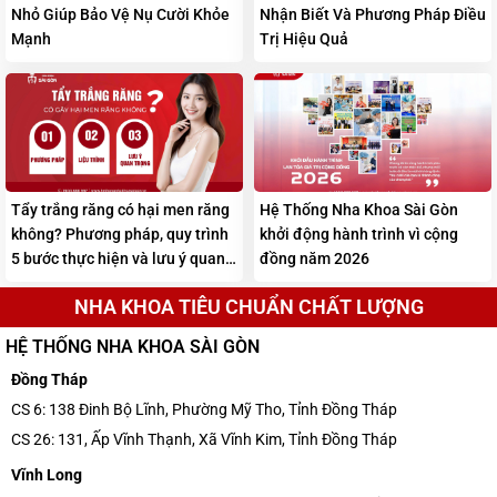
Nhỏ Giúp Bảo Vệ Nụ Cười Khỏe
Nhận Biết Và Phương Pháp Điều
Mạnh
Trị Hiệu Quả
Tẩy trắng răng có hại men răng
Hệ Thống Nha Khoa Sài Gòn
không? Phương pháp, quy trình
khởi động hành trình vì cộng
5 bước thực hiện và lưu ý quan
đồng năm 2026
trọng
NHA KHOA TIÊU CHUẨN CHẤT LƯỢNG
HỆ THỐNG NHA KHOA SÀI GÒN
Đồng Tháp
CS 6: 138 Đinh Bộ Lĩnh, Phường Mỹ Tho, Tỉnh Đồng Tháp
CS 26: 131, Ấp Vĩnh Thạnh, Xã Vĩnh Kim, Tỉnh Đồng Tháp
Vĩnh Long