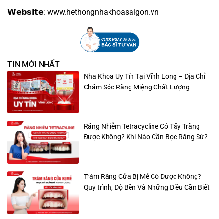
𝗪𝗲𝗯𝘀𝗶𝘁𝗲: www.hethongnhakhoasaigon.vn
TIN MỚI NHẤT
Nha Khoa Uy Tín Tại Vĩnh Long – Địa Chỉ
Chăm Sóc Răng Miệng Chất Lượng
Răng Nhiễm Tetracycline Có Tẩy Trắng
Được Không? Khi Nào Cần Bọc Răng Sứ?
Trám Răng Cửa Bị Mẻ Có Được Không?
Quy trình, Độ Bền Và Những Điều Cần Biết