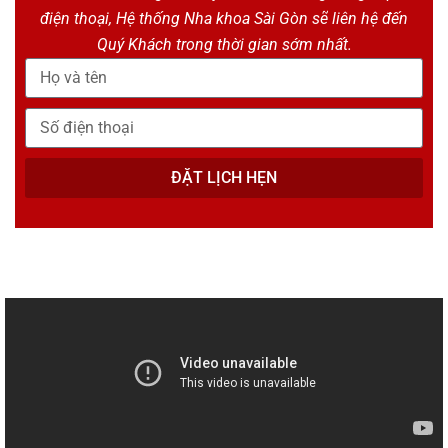
điện thoại, Hệ thống Nha khoa Sài Gòn sẽ liên hệ đến
Quý Khách trong thời gian sớm nhất.
ĐẶT LỊCH HẸN