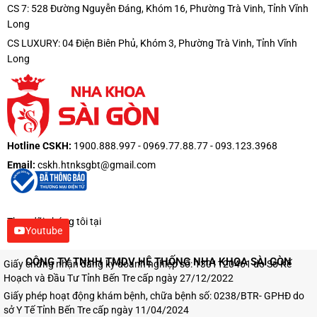
CS 7: 528 Đường Nguyễn Đáng, Khóm 16, Phường Trà Vinh, Tỉnh Vĩnh
Long
CS LUXURY: 04 Điện Biên Phủ, Khóm 3, Phường Trà Vinh, Tỉnh Vĩnh
Long
Hotline CSKH:
1900.888.997 - 0969.77.88.77 - 093.123.3968
Email:
cskh.htnksgbt@gmail.com
Theo dõi chúng tôi tại
Youtube
CÔNG TY TNHH TMDV HỆ THỐNG NHA KHOA SÀI GÒN
Giấy chứng nhận đăng ký doanh nghiệp số: 1301120461 do Sở Kế
Hoạch và Đầu Tư Tỉnh Bến Tre cấp ngày 27/12/2022
Giấy phép hoạt động khám bệnh, chữa bệnh số: 0238/BTR- GPHĐ do
sở Y Tế Tỉnh Bến Tre cấp ngày 11/04/2024