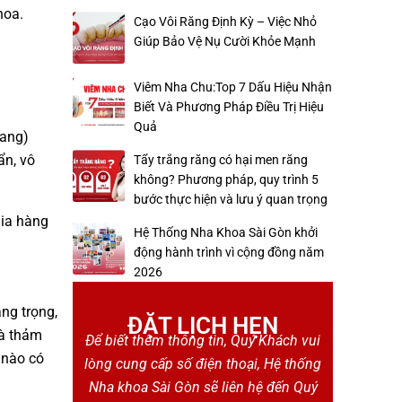
hoa.
Cạo Vôi Răng Định Kỳ – Việc Nhỏ
Giúp Bảo Vệ Nụ Cười Khỏe Mạnh
Viêm Nha Chu:Top 7 Dấu Hiệu Nhận
Biết Và Phương Pháp Điều Trị Hiệu
Quả
iang)
ẩn, vô
Tẩy trắng răng có hại men răng
không? Phương pháp, quy trình 5
bước thực hiện và lưu ý quan trọng
gia hàng
Hệ Thống Nha Khoa Sài Gòn khởi
động hành trình vì cộng đồng năm
2026
ng trọng,
ĐẶT LỊCH HẸN
và thảm
Để biết thêm thông tin, Quý Khách vui
 nào có
lòng cung cấp số điện thoại, Hệ thống
Nha khoa Sài Gòn sẽ liên hệ đến Quý