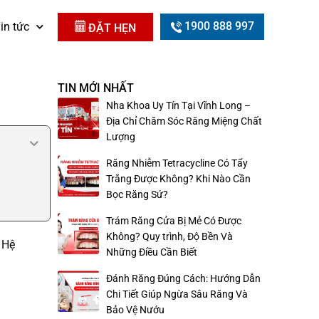
1900 888 997
in tức
ĐẶT HẸN
TIN MỚI NHẤT
Nha Khoa Uy Tín Tại Vĩnh Long –
Địa Chỉ Chăm Sóc Răng Miệng Chất
Lượng
Răng Nhiễm Tetracycline Có Tẩy
Trắng Được Không? Khi Nào Cần
Bọc Răng Sứ?
Trám Răng Cửa Bị Mẻ Có Được
Không? Quy trình, Độ Bền Và
 Hệ
Những Điều Cần Biết
Đánh Răng Đúng Cách: Hướng Dẫn
Chi Tiết Giúp Ngừa Sâu Răng Và
Bảo Vệ Nướu