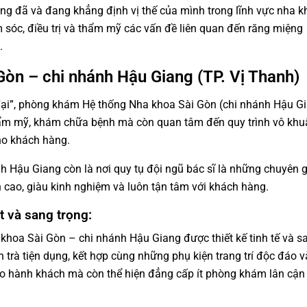
g đã và đang khẳng định vị thế của mình trong lĩnh vực nha k
m sóc, điều trị và thẩm mỹ các vấn đề liên quan đến răng miệng
.
Gòn – chi nhánh Hậu Giang (TP. Vị Thanh)
đại”, phòng khám Hệ thống Nha khoa Sài Gòn (chi nhánh Hậu G
hẩm mỹ, khám chữa bệnh mà còn quan tâm đến quy trình vô khu
ho khách hàng.
 Hậu Giang còn là nơi quy tụ đội ngũ bác sĩ là những chuyên 
 cao, giàu kinh nghiệm và luôn tận tâm với khách hàng.
t và sang trọng:
hoa Sài Gòn – chi nhánh Hậu Giang được thiết kế tinh tế và sa
àn trà tiện dụng, kết hợp cùng những phụ kiện trang trí độc đáo 
cho hành khách mà còn thể hiện đẳng cấp ít phòng khám lân cận