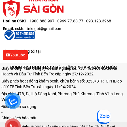
Hotline CSKH:
1900.888.997 - 0969.77.88.77 - 093.123.3968
Email:
cskh.htnksgbt@gmail.com
Theo dõi chúng tôi tại
Youtube
CÔNG TY TNHH TMDV HỆ THỐNG NHA KHOA SÀI GÒN
Giấy chứng nhận đăng ký doanh nghiệp số: 1301120461 do Sở Kế
Hoạch và Đầu Tư Tỉnh Bến Tre cấp ngày 27/12/2022
Giấy phép hoạt động khám bệnh, chữa bệnh số: 0238/BTR- GPHĐ do
sở Y Tế Tỉnh Bến Tre cấp ngày 11/04/2024
Địa chỉ: 147B, Đại Lộ Đồng Khởi, Phường Phú Khương, Tỉnh Vĩnh Long,
Việt Nam
Điều khoản sử dụng
-
Chính sách bảo mật