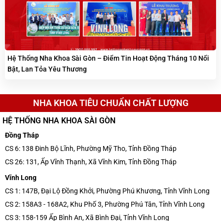
Hệ Thống Nha Khoa Sài Gòn – Điểm Tin Hoạt Động Tháng 10 Nổi
Bật, Lan Tỏa Yêu Thương
NHA KHOA TIÊU CHUẨN CHẤT LƯỢNG
HỆ THỐNG NHA KHOA SÀI GÒN
Đồng Tháp
CS 6: 138 Đinh Bộ Lĩnh, Phường Mỹ Tho, Tỉnh Đồng Tháp
CS 26: 131, Ấp Vĩnh Thạnh, Xã Vĩnh Kim, Tỉnh Đồng Tháp
Vĩnh Long
CS 1: 147B, Đại Lộ Đồng Khởi, Phường Phú Khương, Tỉnh Vĩnh Long
CS 2: 158A3 - 168A2, Khu Phố 3, Phường Phú Tân, Tỉnh Vĩnh Long
CS 3: 158-159 Ấp Bình An, Xã Bình Đại, Tỉnh Vĩnh Long