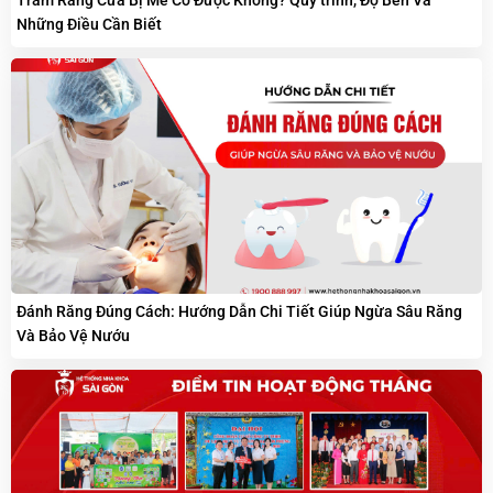
Trám Răng Cửa Bị Mẻ Có Được Không? Quy trình, Độ Bền Và
Những Điều Cần Biết
Đánh Răng Đúng Cách: Hướng Dẫn Chi Tiết Giúp Ngừa Sâu Răng
Và Bảo Vệ Nướu