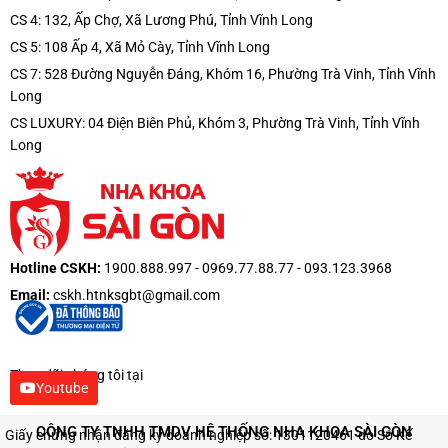
CS 4: 132, Ấp Chợ, Xã Lương Phú, Tỉnh Vĩnh Long
CS 5: 108 Ấp 4, Xã Mỏ Cày, Tỉnh Vĩnh Long
CS 7: 528 Đường Nguyễn Đáng, Khóm 16, Phường Trà Vinh, Tỉnh Vĩnh
Long
CS LUXURY: 04 Điện Biên Phủ, Khóm 3, Phường Trà Vinh, Tỉnh Vĩnh
Long
Hotline CSKH:
1900.888.997 - 0969.77.88.77 - 093.123.3968
Email:
cskh.htnksgbt@gmail.com
Theo dõi chúng tôi tại
Youtube
CÔNG TY TNHH TMDV HỆ THỐNG NHA KHOA SÀI GÒN
Giấy chứng nhận đăng ký doanh nghiệp số: 1301120461 do Sở Kế